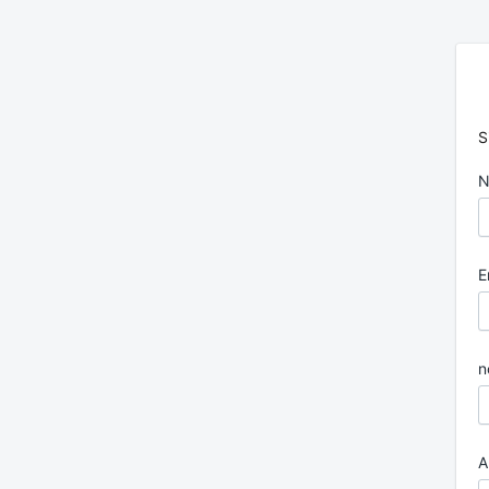
S
N
E
n
A